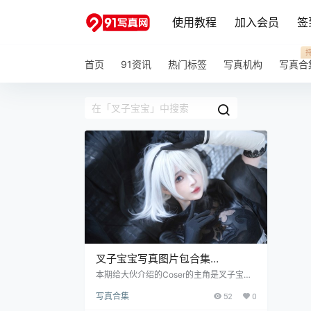
使用教程
加入会员
签
首页
91资讯
热门标签
写真机构
写真合
叉子宝宝写真图片包合集
[Cosplay] [持续更新]
本期给大伙介绍的Coser的主角是叉子宝
宝，一位知名的微bo动漫博主，1997年07
写真合集
52
0
月09日出生于江南水乡，巨蟹座，自称是一
个很暴躁、很懒的Coser，目前小姐姐在微