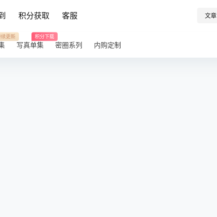
到
积分获取
客服
文章
持续更新
积分下载
集
写真单集
密圈系列
内购定制