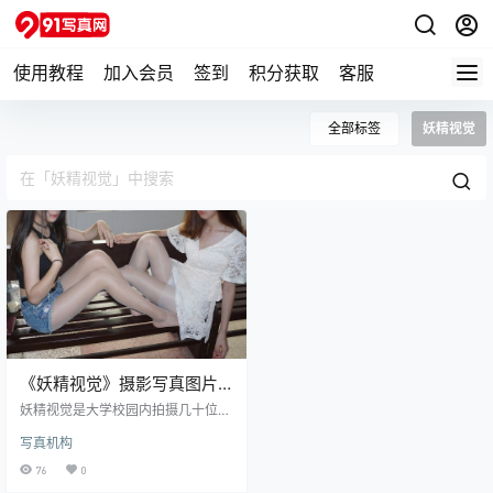
使用教程
加入会员
签到
积分获取
客服
全部标签
妖精视觉
《妖精视觉》摄影写真图片
合集
妖精视觉是大学校园内拍摄几十位女
大学生的丝袜写真系列，这几十位女
写真机构
大学生不论是从身材、脚型都是一等
一的优质，每个拿出来都是校花级别
76
0
女神。所有的图集中《妖精视觉》丝