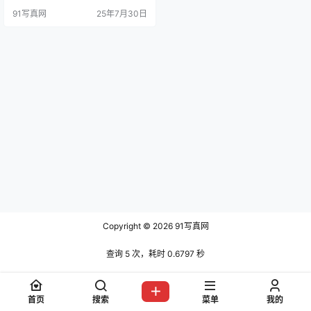
袜的特写还是很多的，营养非常丰
91写真网
25年7月30日
富，唯一的遗憾就是该系列的官方水
印特别多，一定程度影响的欣赏，妖
精视觉系列在2018~2019年比较火
热，2020年之后几乎没怎么拍摄
了。以后有图有资源第一时间更新。
女大学生： 粥粥、苏苏、娇娇、甜
甜、钰钰、…
Copyright © 2026
91写真网
查询 5 次，耗时 0.6797 秒
首页
搜索
菜单
我的