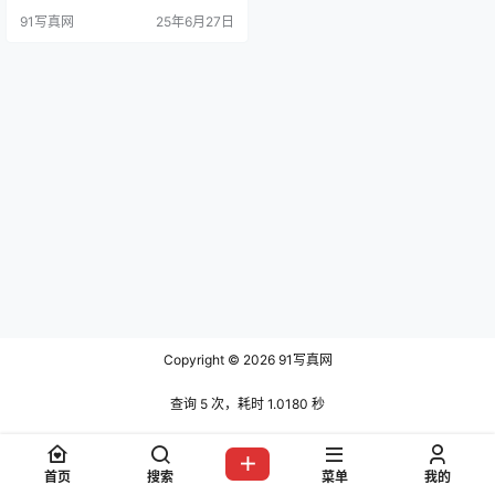
型，身材火辣，兼具甜美与御姐气
91写真网
25年6月27日
质。 Cosplay 经历：大学期间在朋
友的怂恿鼓励下踏上Coser之路。她
在微博、B 站等平台上凭借大量高质
量的Cos作品收获了众多粉丝的喜爱
与支持，曾是第一弹 APP 的人气 Co
ser，微博账…
Copyright © 2026
91写真网
查询 5 次，耗时 1.0180 秒
首页
搜索
菜单
我的