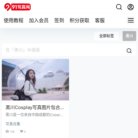
使用教程
加入会员
签到
积分获取
客服
全部标签
黑川
黑川Cosplay写真图片包合集
[Cosplay][持续更新]
黑川是一位来自中国成都的Coser。
出生年月：1995年出生。 外形特
写真合集
征：身高165cm，体重46kg左右，
巨蟹座。长相甜美可爱，五官精致，
158
0
肌肤白皙，有着中国古典美女的脸