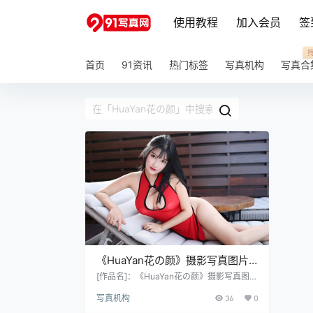
使用教程
加入会员
签
首页
91资讯
热门标签
写真机构
写真合
《HuaYan花の颜》摄影写真图片
合集
[作品名]：《HuaYan花の颜》摄影写真图片
合集 [作品数量]：4000+ [作品大小]：16G
写真机构
36
0
[作品说明]：预览图压缩了 原图无压缩 无本
站水印 [作品格式]：7z格式或7z分卷双层压