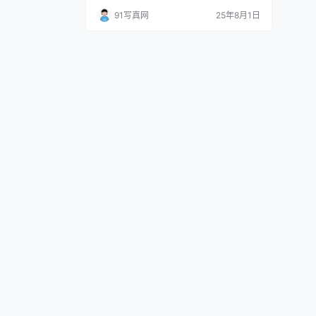
缩 建议使用7z软件解压 [下载方式]：度盘
91写真网
25年8月1日
储存 请勿在线解压 链接失效请留言