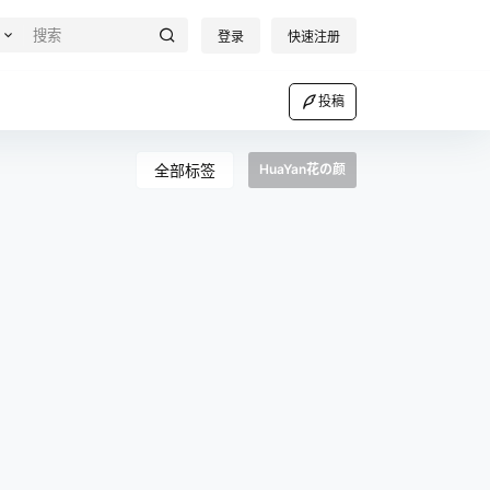
登录
快速注册
投稿
全部标签
HuaYan花の颜