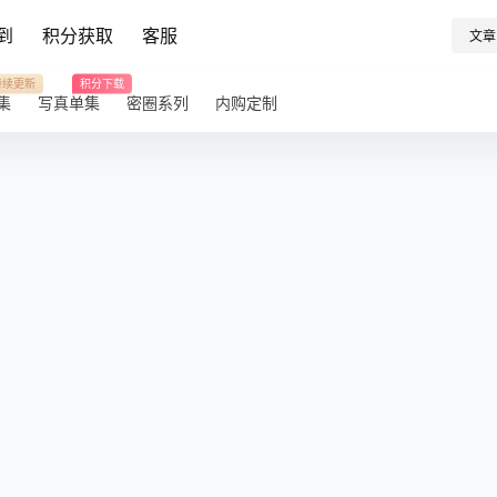
到
积分获取
客服
文章
持续更新
积分下载
集
写真单集
密圈系列
内购定制