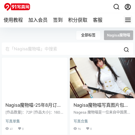
使用教程
加入会员
签到
积分获取
客服
全部标签
Nagisa魔物喵
Nagisa魔物喵-25年8月订阅
Nagisa魔物喵写真图片包合
夏の小川[Cosplay]
集[Cosplay][持续更新]
[作品数量]：72P [作品大小]：160M
Nagesa 魔物喵是一位来自中国黑龙
[作品说明]：预览图压缩了 原图无压
江哈尔滨的 Coser、微博网红。 基
写真单集
写真合集
缩 无本站水印 [作品格式]：7z格式
本信息：出生于 1999 年，身高约 16
或7z分卷双层压缩 建议使用7z软件
5cm，体重 90 斤左右。 个人特点：
41
0
96
0
解压 [下载方式]：度盘储存 请勿在线
性格活泼开朗、善解人意。她长相甜