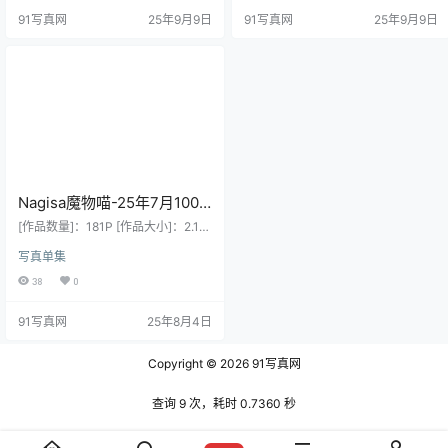
解压 链接失效请留言
美，有一双大眼睛，脸蛋像娃娃一样
91写真网
25年9月9日
91写真网
25年9月9日
可爱，身材娇小且比例出众。 职业
经历：作为一名全能型 Coser，她是
北京中动爱盟文化发展有限公司签约
的 Coser。她的作品风格多变，能驾
驭性感、可爱等多种造型，涵盖传
统、创意…
Nagisa魔物喵-25年7月1000
日元订阅【Cosplay】
[作品数量]：181P [作品大小]：2.19
G [作品说明]：预览图压缩了 原图无
写真单集
压缩 无本站水印 [作品格式]：7z格
式或7z分卷双层压缩 建议使用7z软
38
0
件解压 [下载方式]：度盘储存 请勿在
线解压 链接失效请留言
91写真网
25年8月4日
Copyright © 2026
91写真网
查询 9 次，耗时 0.7360 秒