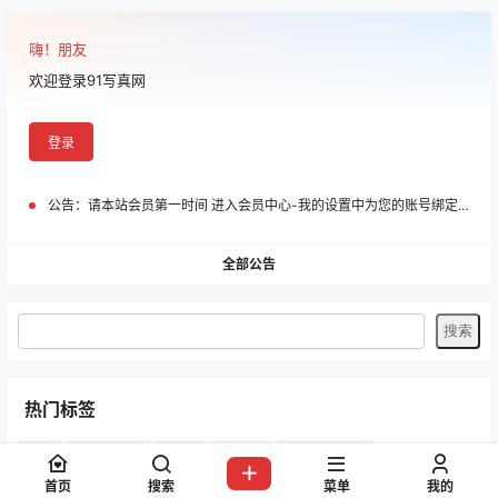
嗨！朋友
欢迎登录91写真网
登录
公告：
请本站会员第一时间 进入会员中心-我的设置中为您的账号绑定邮箱!
全部公告
热门标签
AT鲨
Bangni邦尼
Byoru
ElyEE子
G44不会受伤
Natsuko夏夏子
Peach milky
Shika小鹿鹿
yuuhui玉汇
九曲Jean
首页
搜索
菜单
我的