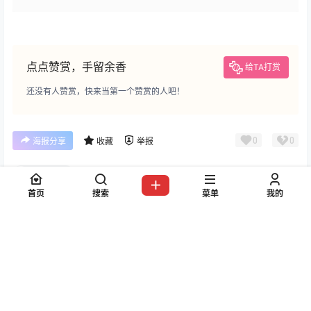
点点赞赏，手留余香
给TA打赏
还没有人赞赏，快来当第一个赞赏的人吧！
0
0
海报分享
收藏
举报
千夜未来
首页
搜索
菜单
我的
写真合集
写真合集
青青子Js写真图片合集
周叽是可爱兔兔写真图片包合
[Cosplay][持续更新]
集[Cosplay][持续更新]
2025-6-27 21:23:29
2025-6-27 21:31:57
0 条回复
文章作者
管理员
A
M