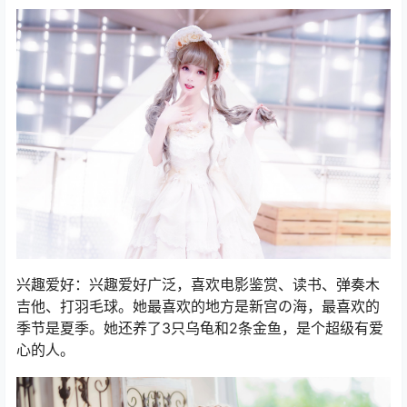
兴趣爱好：兴趣爱好广泛，喜欢电影鉴赏、读书、弹奏木
吉他、打羽毛球。她最喜欢的地方是新宫の海，最喜欢的
季节是夏季。她还养了3只乌龟和2条金鱼，是个超级有爱
心的人。