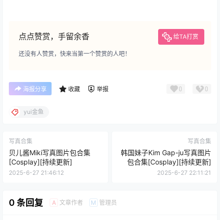
点点赞赏，手留余香
给TA打赏
还没有人赞赏，快来当第一个赞赏的人吧！
0
0
海报分享
收藏
举报
yui金鱼
写真合集
写真合集
贝儿酱Miki写真图片包合集
韩国妹子Kim Gap-ju写真图片
[Cosplay][持续更新]
包合集[Cosplay][持续更新]
2025-6-27 21:46:12
2025-6-27 22:11:21
0 条回复
文章作者
管理员
A
M