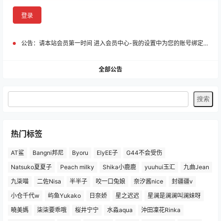
登录
公告：
请本站会员第一时间 进入会员中心-我的设置中为您的账号绑定邮箱!
全部公告
热门标签
AT鲨
Bangni邦尼
Byoru
ElyEE子
G44不会受伤
Natsuko夏夏子
Peach milky
Shika小鹿鹿
yuuhui玉汇
九曲Jean
九柒喵
二佐Nisa
半半子
咬一口兔娘
奈汐酱nice
封疆疆v
小仓千代w
屿鱼Yukako
日奈娇
星之迟迟
星澜是澜澜叫澜妹呀
曉美媽
柒柒要乖哦
桜井宁宁
水淼aqua
沖田凜花Rinka