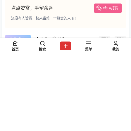
点点赞赏，手留余香
给TA打赏
还没有人赞赏，快来当第一个赞赏的人吧！
0
0
海报分享
收藏
举报
首页
搜索
菜单
我的
千阳
写真合集
写真合集
铃木美咲 写真作品合集
聂傲娇写真图片包合集
[Cosplay][持续更新]
[Cosplay] [持续更新]
2026-1-19 8:00:26
2026-1-26 8:00:06
0 条回复
文章作者
管理员
A
M
欢迎您，新朋友，感谢参与互动！
确认修改