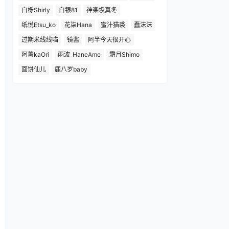
白栎Shirly
白银81
神楽坂真冬
纸悦Etsu_ko
花柒Hana
蜜汁猫裘
蠢沫沫
过期米线线喵
镜酱
阿半今天很开心
阿薰kaOri
雨波_HaneAme
霜月Shimo
面饼仙儿
鹿八岁baby