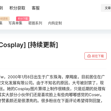
到
积分获取
客服
文章
持续更新
积分下载
集
写真单集
密圈系列
内购定制
play] [持续更新]
前往下载
酱w，2000年1月8日出生于广东珠海，摩羯座，目前居住在广
爱盟文化发展有限公司。由于不知名的原因，大号被封禁了，现
粉丝。她的Cosplay图片算得上制作很精良，只是后期的处理有
实大部分小伙伴们还是喜欢脸上有些肉嘟嘟感觉的Coser。
夸赞素颜还是很漂亮的。很多粉丝在下面评论希望得到回复，