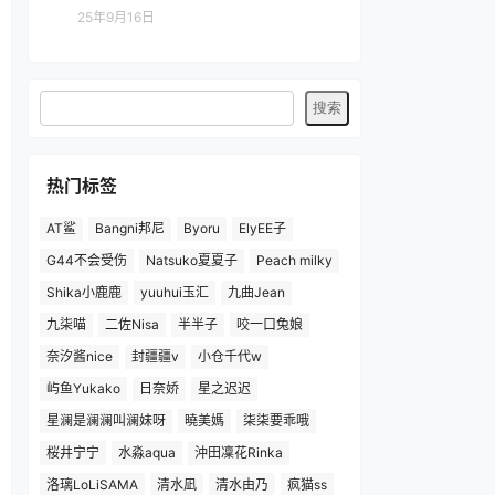
25年9月16日
热门标签
AT鲨
Bangni邦尼
Byoru
ElyEE子
G44不会受伤
Natsuko夏夏子
Peach milky
Shika小鹿鹿
yuuhui玉汇
九曲Jean
九柒喵
二佐Nisa
半半子
咬一口兔娘
奈汐酱nice
封疆疆v
小仓千代w
屿鱼Yukako
日奈娇
星之迟迟
星澜是澜澜叫澜妹呀
曉美媽
柒柒要乖哦
桜井宁宁
水淼aqua
沖田凜花Rinka
洛璃LoLiSAMA
清水凪
清水由乃
疯猫ss