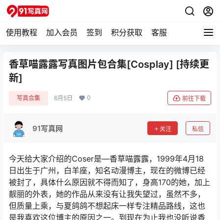
使用教程
加入会员
签到
积分获取
客服
香草喵露露写真图片包合集[Cosplay] [持续更
新]
0
写真合集
6月5日
前往下载
91写真网
关注
私信
今天给大家介绍的Coser是—香草喵露露，1999年4月18
日出生于广州，白羊座，知名动漫博主，现在的微博已经
被封了，具体什么原因就不得而知了，身高170的她，加上
靓丽的外表，她的作品从来没有让我失望过，虽然不多，
但质量上乘，与夏鸽鸽不想起床一样专注精品路线，这也
是我喜欢这位博主的原因之一。到现在为止我也没听说香