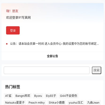
嗨！朋友
欢迎登录91写真网
登录
公告：
请本站会员第一时间 进入会员中心-我的设置中为您的账号绑定邮箱!
全部公告
热门标签
AT鲨
Bangni邦尼
Byoru
ElyEE子
G44不会受伤
Natsuko夏夏子
Peach milky
Shika小鹿鹿
yuuhui玉汇
九曲Jean