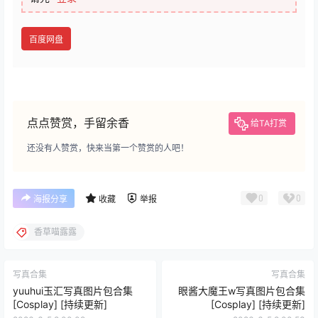
百度网盘
点点赞赏，手留余香
给TA打赏
还没有人赞赏，快来当第一个赞赏的人吧！
0
0
海报分享
收藏
举报
香草喵露露
写真合集
写真合集
yuuhui玉汇写真图片包合集
眼酱大魔王w写真图片包合集
[Cosplay] [持续更新]
[Cosplay] [持续更新]