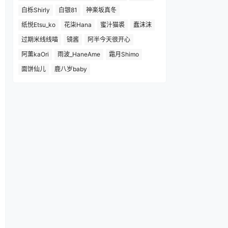
白栎Shirly
白银81
神楽坂真冬
纸悦Etsu_ko
花柒Hana
蜜汁猫裘
蠢沫沫
过期米线线喵
镜酱
阿半今天很开心
阿薰kaOri
雨波_HaneAme
霜月Shimo
面饼仙儿
鹿八岁baby