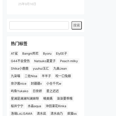
25年9月16日
热门标签
AT鲨
Bangni邦尼
Byoru
ElyEE子
G44不会受伤
Natsuko夏夏子
Peach milky
Shika小鹿鹿
yuuhui玉汇
九曲Jean
九柒喵
二佐Nisa
半半子
咬一口兔娘
奈汐酱nice
封疆疆v
小仓千代w
屿鱼Yukako
日奈娇
星之迟迟
星澜是澜澜叫澜妹呀
曉美媽
柒柒要乖哦
桜井宁宁
水淼aqua
沖田凜花Rinka
洛璃LoLiSAMA
清水凪
清水由乃
疯猫ss