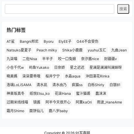
热门标签
AT鲨
Bangni邦尼
Byoru
ElyEE子
G44不会受伤
Natsuko夏夏子
Peach milky
Shika小鹿鹿
yuuhui玉汇
九曲Jean
九柒喵
二佐Nisa
半半子
咬一口兔娘
奈汐酱nice
封疆疆v
小仓千代w
屿鱼Yukako
日奈娇
星之迟迟
星澜是澜澜叫澜妹呀
曉美媽
柒柒要乖哦
桜井宁宁
水淼aqua
沖田凜花Rinka
洛璃LoLiSAMA
清水凪
清水由乃
疯猫ss
白栎Shirly
白银81
神楽坂真冬
纸悦Etsu_ko
花柒Hana
蜜汁猫裘
蠢沫沫
过期米线线喵
镜酱
阿半今天很开心
阿薰kaOri
雨波_HaneAme
霜月Shimo
面饼仙儿
鹿八岁baby
Copyright © 2026
91写真网