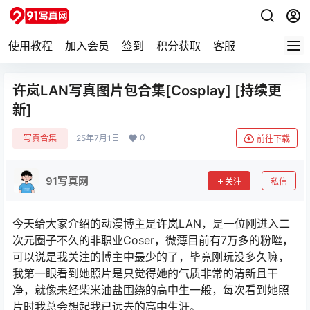
使用教程
加入会员
签到
积分获取
客服
许岚LAN写真图片包合集[Cosplay] [持续更
新]
0
写真合集
25年7月1日
前往下载
91写真网
关注
私信
今天给大家介绍的动漫博主是许岚LAN，是一位刚进入二
次元圈子不久的非职业Coser，微薄目前有7万多的粉咝，
可以说是我关注的博主中最少的了，毕竟刚玩没多久嘛，
我第一眼看到她照片是只觉得她的气质非常的清新且干
净，就像未经柴米油盐围绕的高中生一般，每次看到她照
片时我总会想起我已远去的高中生涯。