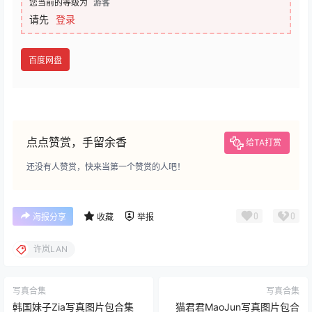
您当前的等级为
游客
请先
登录
百度网盘
点点赞赏，手留余香
给TA打赏
还没有人赞赏，快来当第一个赞赏的人吧！
0
0
海报分享
收藏
举报
许岚LAN
写真合集
写真合集
韩国妹子Zia写真图片包合集
猫君君MaoJun写真图片包合