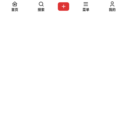
0 条回复
文章作者
管理员
A
M
首页
搜索
菜单
我的
欢迎您，新朋友，感谢参与互动！
确认修改
提交
暂无讨论，说说你的看法吧
嗨！朋友