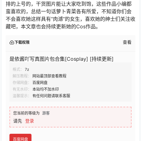
排的上号的，干货图片能让大家吃到饱，这些作品小编都
蛮喜欢的，总结一句话萝卜青菜各有所爱，不知道你们会
不会喜欢她这样具有“肉澸”的女生，喜欢她的绅士们关注收
藏吧，本文章也会持续更新她的Cos作品。
查看
下载权限
是依酱吖写真图片包合集[Cosplay] [持续更新]
格式：
7z
解压教程：
网站最顶部查看教程
存储网盘：
百度网盘
有无水印：
本站均不加水印
温馨提示：
有任何问题请联系客服
您当前的等级为
游客
请先
登录
百度网盘