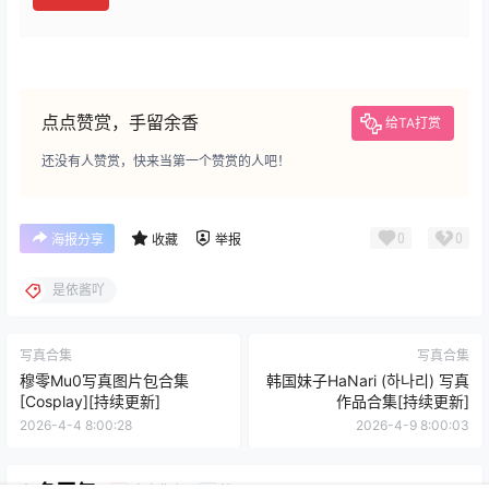
点点赞赏，手留余香
给TA打赏
还没有人赞赏，快来当第一个赞赏的人吧！
0
0
海报分享
收藏
举报
是依酱吖
写真合集
写真合集
穆零Mu0写真图片包合集
韩国妹子HaNari (하나리) 写真
[Cosplay][持续更新]
作品合集[持续更新]
2026-4-4 8:00:28
2026-4-9 8:00:03