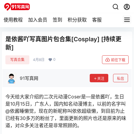
使用教程
加入会员
签到
积分获取
客服
是依酱吖写真图片包合集[Cosplay] [持续更
新]
0
写真合集
4月8日
前往下载
91写真网
关注
私信
今天给大家介绍的二次元动漫Coser是—是依酱吖，生日
是10月15日，广东人，国内知名动漫博主，以前的名字叫
@依酱睡懒觉，现在的新昵称叫依依超级懒，到目前为止
已经有30多万的粉丝了，里面更新的照片也还是原来的味
道，对众多关注者还是非常照顾的。