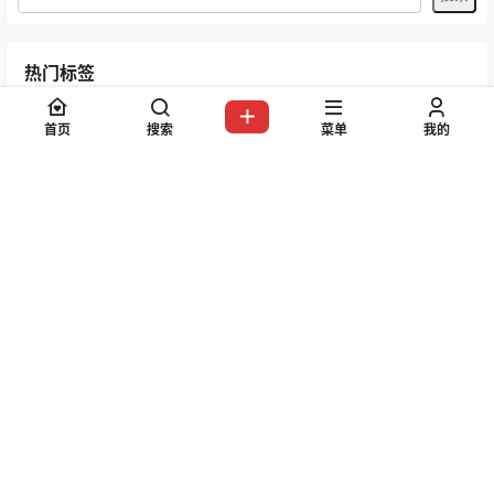
热门标签
AT鲨
Bangni邦尼
Byoru
ElyEE子
G44不会受伤
首页
搜索
菜单
我的
Natsuko夏夏子
Peach milky
Shika小鹿鹿
yuuhui玉汇
九曲Jean
九柒喵
二佐Nisa
半半子
咬一口兔娘
奈汐酱nice
封疆疆v
小仓千代w
屿鱼Yukako
日奈娇
星之迟迟
星澜是澜澜叫澜妹呀
曉美媽
柒柒要乖哦
桜井宁宁
水淼aqua
沖田凜花Rinka
洛璃LoLiSAMA
清水凪
清水由乃
疯猫ss
白栎Shirly
白银81
神楽坂真冬
纸悦Etsu_ko
花柒Hana
蜜汁猫裘
蠢沫沫
过期米线线喵
镜酱
阿半今天很开心
阿薰kaOri
雨波_HaneAme
霜月Shimo
面饼仙儿
鹿八岁baby
Copyright © 2026
91写真网