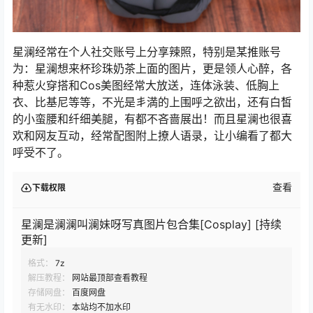
星澜经常在个人社交账号上分享辣照，特别是某推账号
为：星澜想来杯珍珠奶茶上面的图片，更是领人心醉，各
种惹火穿搭和Cos美图经常大放送，连体泳装、低胸上
衣、比基尼等等，不光是丯満的上围呼之欲出，还有白皙
的小蛮腰和纤细美腿，有都不吝啬展出！而且星澜也很喜
欢和网友互动，经常配图附上撩人语录，让小编看了都大
呼受不了。
查看
下载权限
星澜是澜澜叫澜妹呀写真图片包合集[Cosplay] [持续
更新]
格式：
7z
解压教程：
网站最顶部查看教程
存储网盘：
百度网盘
有无水印：
本站均不加水印