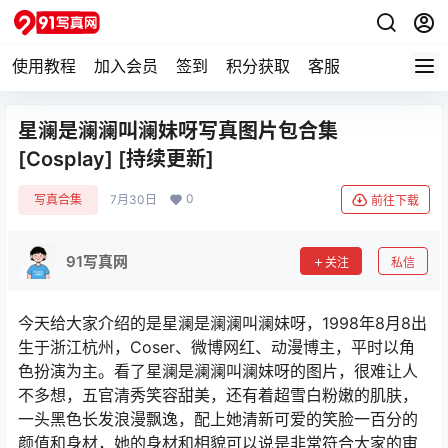
使用教程
加入会员
签到
积分获取
客服
星澜是澜澜叫澜妹呀写真图片包合集
[Cosplay] [持续更新]
0
写真合集
7月30日
前往下载
91写真网
关注
私信
今天给大家介绍的是星澜是澜澜叫澜妹呀，1998年8月8出
生于浙江杭州，Coser、微博网红、动漫博主，平时以角
色扮演为主。看了星澜是澜澜叫澜妹呀的图片，很难让人
不多想，五官清秀笑容甜美，还有着超雪白粉嫩的肌肤，
一头黑色长发浪漫飘逸，配上她清新可爱的笑脸一百分的
颜值和身材，她的身材和相貌可以说是非常符合大家的审