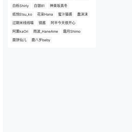
白栎Shirly
白银81
神楽坂真冬
纸悦Etsu_ko
花柒Hana
蜜汁猫裘
蠢沫沫
过期米线线喵
镜酱
阿半今天很开心
阿薰kaOri
雨波_HaneAme
霜月Shimo
面饼仙儿
鹿八岁baby