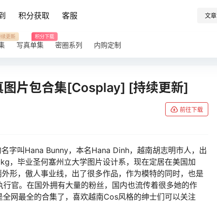
到
积分获取
客服
文章
持续更新
积分下载
集
写真单集
密圈系列
内购定制
图片包合集[Cosplay] [持续更新]
前往下载
叫Hana Bunny，本名Hana Dinh，越南胡志明市人，出
重50kg，毕业圣何塞州立大学图片设计系，现在定居在美国加
着靓丽外形，傲人事业线，出了很多作品，作为模特的同时，也是
创始人兼首席执行官。在国外拥有大量的粉丝，国内也流传着很多她的作
全网最全的合集了，喜欢越南Cos风格的绅士们可以关注