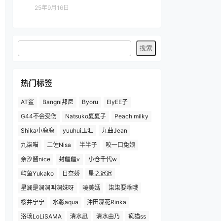
25年9月16日
热门标签
AT鲨
Bangni邦尼
Byoru
ElyEE子
G44不会受伤
Natsuko夏夏子
Peach milky
Shika小鹿鹿
yuuhui玉汇
九曲Jean
九柒喵
二佐Nisa
半半子
咬一口兔娘
奈汐酱nice
封疆疆v
小仓千代w
屿鱼Yukako
日奈娇
星之迟迟
星澜是澜澜叫澜妹呀
曉美媽
柒柒要乖哦
桜井宁宁
水淼aqua
沖田凜花Rinka
洛璃LoLiSAMA
清水凪
清水由乃
疯猫ss