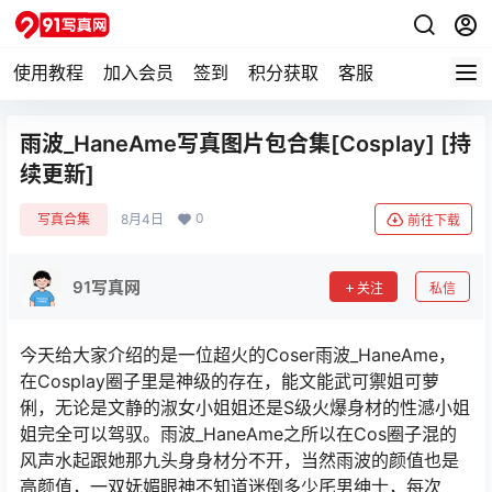
使用教程
加入会员
签到
积分获取
客服
雨波_HaneAme写真图片包合集[Cosplay] [持
续更新]
0
写真合集
8月4日
前往下载
91写真网
关注
私信
今天给大家介绍的是一位超火的Coser雨波_HaneAme，
在Cosplay圈子里是神级的存在，能文能武可禦姐可萝
俐，无论是文静的淑女小姐姐还是S级火爆身材的性澸小姐
姐完全可以驾驭。雨波_HaneAme之所以在Cos圈子混的
风声水起跟她那九头身身材分不开，当然雨波的颜值也是
高颜值，一双妩媚眼神不知道迷倒多少厇男绅士，每次