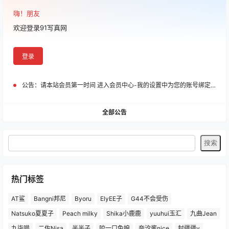
嗨！朋友
欢迎登录91写真网
登录
公告：
请本站会员第一时间 进入会员中心-我的设置中为您的账号绑定邮箱!
全部公告
热门标签
AT鲨
Bangni邦尼
Byoru
ElyEE子
G44不会受伤
Natsuko夏夏子
Peach milky
Shika小鹿鹿
yuuhui玉汇
九曲Jean
九柒喵
二佐Nisa
半半子
咬一口兔娘
奈汐酱nice
封疆疆v