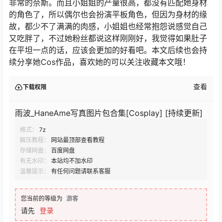
非常的奈斯。而且小姐姐的产量很高，都没有匹配她身材
的角色了，所以偶尔也会扮演平板角色，但因为身材的缘
故，都少不了满满的肉感，小姐姐也经常抱怨说感觉自己
又吃胖了，不过她粉丝都说这样刚刚好，我觉得如果肚子
在平坦一点的话，应该会更加的好看吧。本文后续也会持
续分享她Cos作品，喜欢她的可以关注收藏本文哦！
查看
下载权限
雨波_HaneAme写真图片包合集[Cosplay] [持续更新]
格式：
7z
解压教程：
网站最顶部查看教程
存储网盘：
百度网盘
有无水印：
本站均不加水印
温馨提示：
有任何问题请联系客服
您当前的等级为
游客
请先
登录