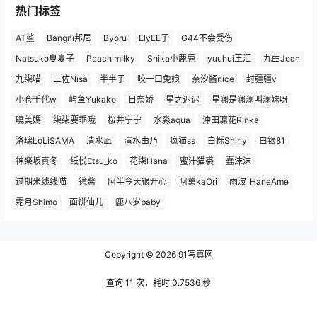
热门标签
AT鲨
Bangni邦尼
Byoru
ElyEE子
G44不会受伤
Natsuko夏夏子
Peach milky
Shika小鹿鹿
yuuhui玉汇
九曲Jean
九柒喵
二佐Nisa
半半子
咬一口兔娘
奈汐酱nice
封疆疆v
小仓千代w
屿鱼Yukako
日奈娇
星之迟迟
星澜是澜澜叫澜妹呀
曉美媽
柒柒要乖哦
桜井宁宁
水淼aqua
沖田凜花Rinka
洛璃LoLiSAMA
清水凪
清水由乃
疯猫ss
白栎Shirly
白银81
神楽坂真冬
纸悦Etsu_ko
花柒Hana
蜜汁猫裘
蠢沫沫
过期米线线喵
镜酱
阿半今天很开心
阿薰kaOri
雨波_HaneAme
霜月Shimo
面饼仙儿
鹿八岁baby
Copyright © 2026
91写真网
查询 11 次，耗时 0.7536 秒