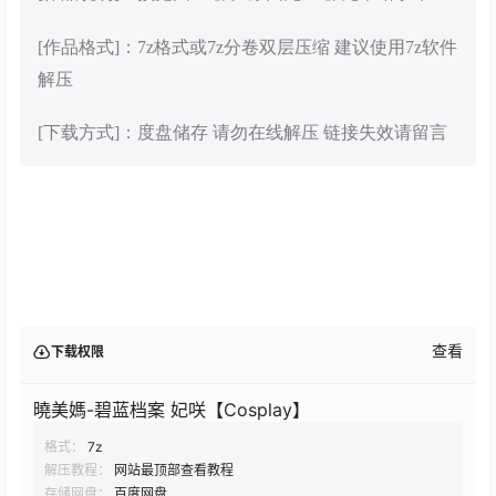
[作品格式]：7z格式或7z分卷双层压缩 建议使用7z软件
解压
[下载方式]：度盘储存 请勿在线解压 链接失效请留言
查看
下载权限
曉美媽-碧蓝档案 妃咲【Cosplay】
格式：
7z
解压教程：
网站最顶部查看教程
存储网盘：
百度网盘