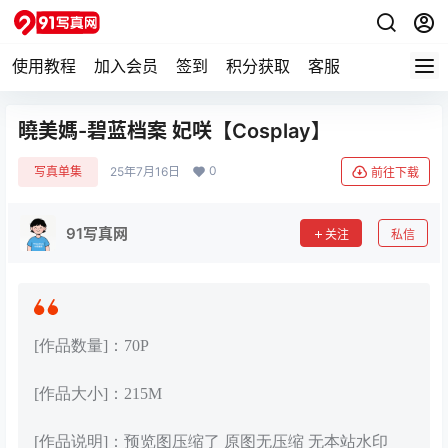
使用教程
加入会员
签到
积分获取
客服
曉美媽-碧蓝档案 妃咲【Cosplay】
0
写真单集
25年7月16日
前往下载
91写真网
关注
私信
[作品数量]：70P
[作品大小]：215M
[作品说明]：预览图压缩了 原图无压缩 无本站水印