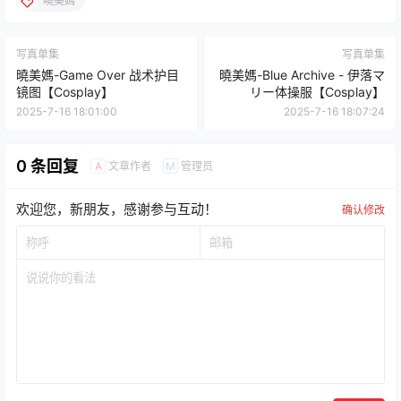
曉美媽
写真单集
写真单集
曉美媽-Game Over 战术护目
曉美媽-Blue Archive - 伊落マ
镜图【Cosplay】
リー体操服【Cosplay】
2025-7-16 18:01:00
2025-7-16 18:07:24
0 条回复
文章作者
管理员
A
M
欢迎您，新朋友，感谢参与互动！
确认修改