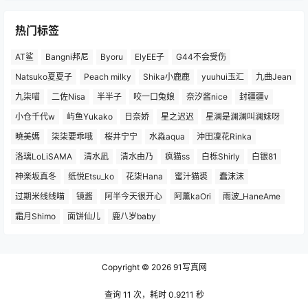
热门标签
AT鲨
Bangni邦尼
Byoru
ElyEE子
G44不会受伤
Natsuko夏夏子
Peach milky
Shika小鹿鹿
yuuhui玉汇
九曲Jean
九柒喵
二佐Nisa
半半子
咬一口兔娘
奈汐酱nice
封疆疆v
小仓千代w
屿鱼Yukako
日奈娇
星之迟迟
星澜是澜澜叫澜妹呀
曉美媽
柒柒要乖哦
桜井宁宁
水淼aqua
沖田凜花Rinka
洛璃LoLiSAMA
清水凪
清水由乃
疯猫ss
白栎Shirly
白银81
神楽坂真冬
纸悦Etsu_ko
花柒Hana
蜜汁猫裘
蠢沫沫
过期米线线喵
镜酱
阿半今天很开心
阿薰kaOri
雨波_HaneAme
霜月Shimo
面饼仙儿
鹿八岁baby
Copyright © 2026
91写真网
查询 11 次，耗时 0.9211 秒