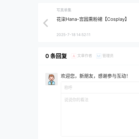
写真单集
花柒Hana-宫园熏粉裙【Cosplay】
2025-7-18 14:52:11
0 条回复
文章作者
管理员
A
M
欢迎您，新朋友，感谢参与互动！