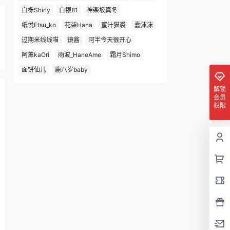
白栎Shirly
白银81
神楽坂真冬
纸悦Etsu_ko
花柒Hana
蜜汁猫裘
蠢沫沫
过期米线线喵
镜酱
阿半今天很开心
阿薰kaOri
雨波_HaneAme
霜月Shimo
面饼仙儿
鹿八岁baby
解锁
会员
权限