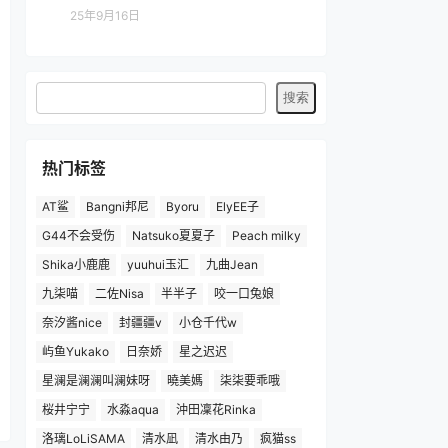
25年9月16日
热门标签
AT鲨
Bangni邦尼
Byoru
ElyEE子
G44不会受伤
Natsuko夏夏子
Peach milky
Shika小鹿鹿
yuuhui玉汇
九曲Jean
九柒喵
二佐Nisa
半半子
咬一口兔娘
奈汐酱nice
封疆疆v
小仓千代w
屿鱼Yukako
日奈娇
星之迟迟
星澜是澜澜叫澜妹呀
曉美媽
柒柒要乖哦
桜井宁宁
水淼aqua
沖田凜花Rinka
洛璃LoLiSAMA
清水凪
清水由乃
疯猫ss