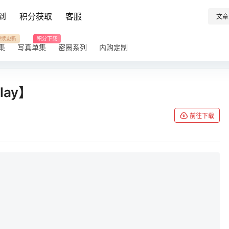
到
积分获取
客服
文章
持续更新
积分下载
集
写真单集
密圈系列
内购定制
lay】
前往下载