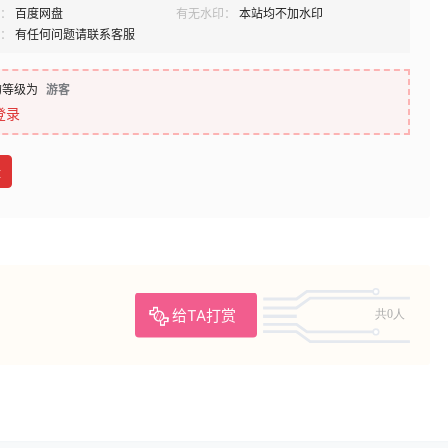
：
百度网盘
有无水印：
本站均不加水印
：
有任何问题请联系客服
的等级为
游客
登录
盘
给TA打赏
共0人