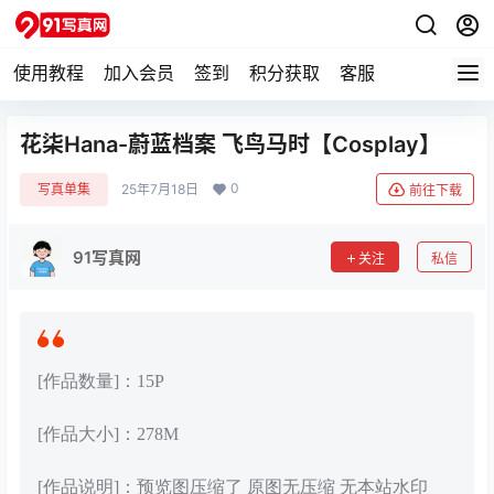
使用教程
加入会员
签到
积分获取
客服
花柒Hana-蔚蓝档案 飞鸟马时【Cosplay】
0
写真单集
25年7月18日
前往下载
91写真网
关注
私信
[作品数量]：15P
[作品大小]：278M
[作品说明]：预览图压缩了 原图无压缩 无本站水印