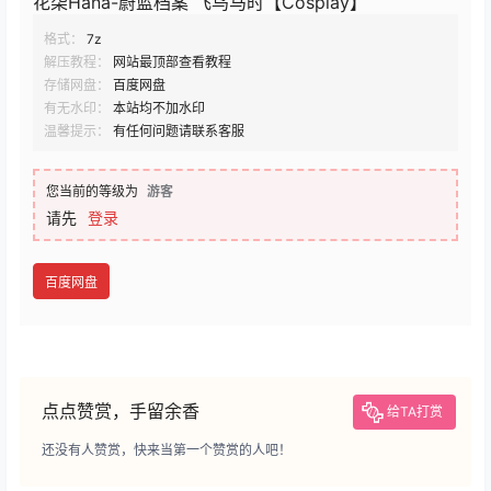
花柒Hana-蔚蓝档案 飞鸟马时【Cosplay】
格式：
7z
解压教程：
网站最顶部查看教程
存储网盘：
百度网盘
有无水印：
本站均不加水印
温馨提示：
有任何问题请联系客服
您当前的等级为
游客
请先
登录
百度网盘
点点赞赏，手留余香
给TA打赏
还没有人赞赏，快来当第一个赞赏的人吧！