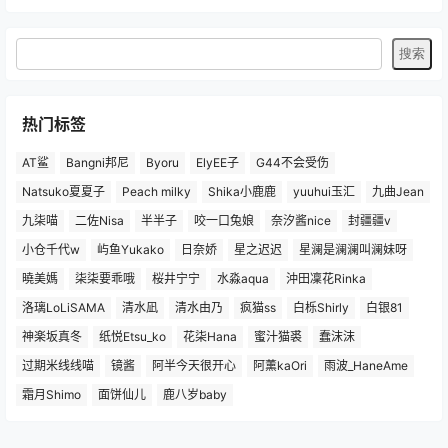
热门标签
AT鲨
Bangni邦尼
Byoru
ElyEE子
G44不会受伤
Natsuko夏夏子
Peach milky
Shika小鹿鹿
yuuhui玉汇
九曲Jean
九柒喵
二佐Nisa
半半子
咬一口兔娘
奈汐酱nice
封疆疆v
小仓千代w
屿鱼Yukako
日奈娇
星之迟迟
星澜是澜澜叫澜妹呀
曉美媽
柒柒要乖哦
桜井宁宁
水淼aqua
沖田凜花Rinka
洛璃LoLiSAMA
清水凪
清水由乃
疯猫ss
白栎Shirly
白银81
神楽坂真冬
纸悦Etsu_ko
花柒Hana
蜜汁猫裘
蠢沫沫
过期米线线喵
镜酱
阿半今天很开心
阿薰kaOri
雨波_HaneAme
霜月Shimo
面饼仙儿
鹿八岁baby