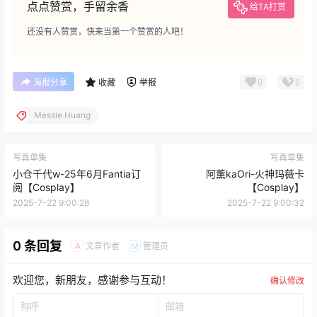
点点赞赏，手留余香
给TA打赏
还没有人赞赏，快来当第一个赞赏的人吧！
0
0
海报分享
收藏
举报
Messie Huang
写真单集
写真单集
小仓千代w-25年6月Fantia订
阿薰kaOri-火神玛薇卡
阅【Cosplay】
【Cosplay】
2025-7-22 9:00:28
2025-7-22 9:00:32
0 条回复
文章作者
管理员
A
M
欢迎您，新朋友，感谢参与互动！
确认修改