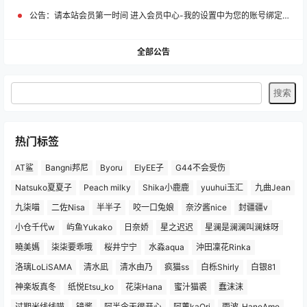
公告：
请本站会员第一时间 进入会员中心-我的设置中为您的账号绑定邮箱!
全部公告
热门标签
AT鲨
Bangni邦尼
Byoru
ElyEE子
G44不会受伤
Natsuko夏夏子
Peach milky
Shika小鹿鹿
yuuhui玉汇
九曲Jean
九柒喵
二佐Nisa
半半子
咬一口兔娘
奈汐酱nice
封疆疆v
小仓千代w
屿鱼Yukako
日奈娇
星之迟迟
星澜是澜澜叫澜妹呀
曉美媽
柒柒要乖哦
桜井宁宁
水淼aqua
沖田凜花Rinka
洛璃LoLiSAMA
清水凪
清水由乃
疯猫ss
白栎Shirly
白银81
神楽坂真冬
纸悦Etsu_ko
花柒Hana
蜜汁猫裘
蠢沫沫
过期米线线喵
镜酱
阿半今天很开心
阿薰kaOri
雨波_HaneAme