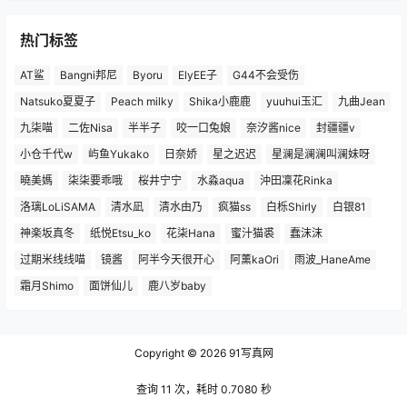
热门标签
AT鲨
Bangni邦尼
Byoru
ElyEE子
G44不会受伤
Natsuko夏夏子
Peach milky
Shika小鹿鹿
yuuhui玉汇
九曲Jean
九柒喵
二佐Nisa
半半子
咬一口兔娘
奈汐酱nice
封疆疆v
小仓千代w
屿鱼Yukako
日奈娇
星之迟迟
星澜是澜澜叫澜妹呀
曉美媽
柒柒要乖哦
桜井宁宁
水淼aqua
沖田凜花Rinka
洛璃LoLiSAMA
清水凪
清水由乃
疯猫ss
白栎Shirly
白银81
神楽坂真冬
纸悦Etsu_ko
花柒Hana
蜜汁猫裘
蠢沫沫
过期米线线喵
镜酱
阿半今天很开心
阿薰kaOri
雨波_HaneAme
霜月Shimo
面饼仙儿
鹿八岁baby
Copyright © 2026
91写真网
查询 11 次，耗时 0.7080 秒