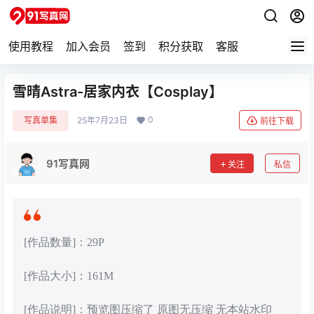
使用教程
加入会员
签到
积分获取
客服
雪晴Astra-居家内衣【Cosplay】
0
写真单集
25年7月23日
前往下载
91写真网
关注
私信
[作品数量]：29P
[作品大小]：161M
[作品说明]：预览图压缩了 原图无压缩 无本站水印