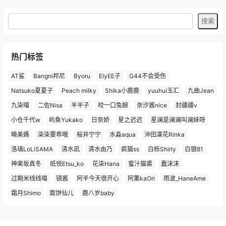
热门标签
AT鲨
Bangni邦尼
Byoru
ElyEE子
G44不会受伤
Natsuko夏夏子
Peach milky
Shika小鹿鹿
yuuhui玉汇
九曲Jean
九柒喵
二佐Nisa
半半子
咬一口兔娘
奈汐酱nice
封疆疆v
小仓千代w
屿鱼Yukako
日奈娇
星之迟迟
星澜是澜澜叫澜妹呀
曉美媽
柒柒要乖哦
桜井宁宁
水淼aqua
沖田凜花Rinka
洛璃LoLiSAMA
清水凪
清水由乃
疯猫ss
白栎Shirly
白银81
神楽坂真冬
纸悦Etsu_ko
花柒Hana
蜜汁猫裘
蠢沫沫
过期米线线喵
镜酱
阿半今天很开心
阿薰kaOri
雨波_HaneAme
霜月Shimo
面饼仙儿
鹿八岁baby