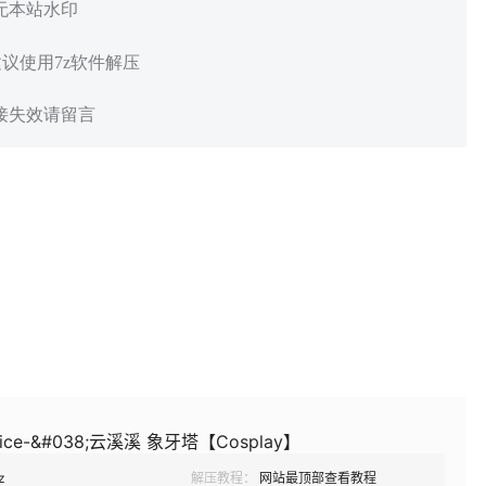
 无本站水印
建议使用7z软件解压
链接失效请留言
ce-&#038;云溪溪 象牙塔【Cosplay】
z
解压教程：
网站最顶部查看教程