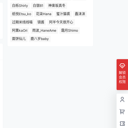
白栎Shirly
白银81
神楽坂真冬
纸悦Etsu_ko
花柒Hana
蜜汁猫裘
蠢沫沫
过期米线线喵
镜酱
阿半今天很开心
阿薰kaOri
雨波_HaneAme
霜月Shimo
面饼仙儿
鹿八岁baby
解锁
会员
权限