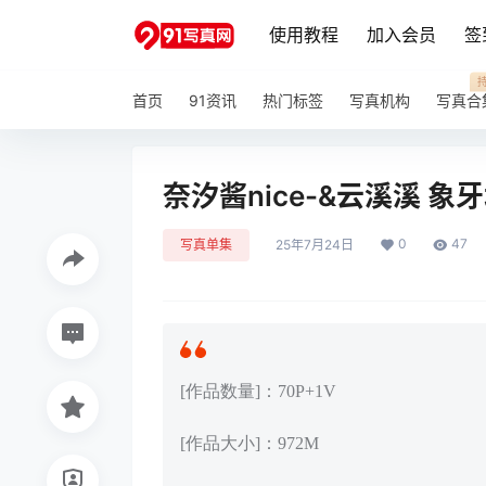
使用教程
加入会员
签
首页
91资讯
热门标签
写真机构
写真合
奈汐酱nice-&云溪溪 象牙
0
47
写真单集
25年7月24日
[作品数量]：70P+1V
[作品大小]：972M