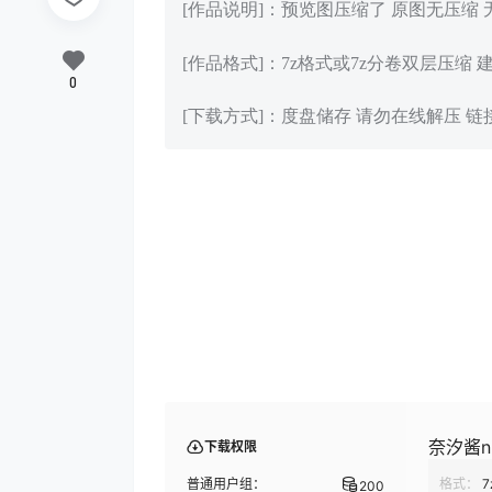
[作品说明]：预览图压缩了 原图无压缩
[作品格式]：7z格式或7z分卷双层压缩 
0
[下载方式]：度盘储存 请勿在线解压 
奈汐酱ni
下载权限
普通用户组：
格式：
7
200