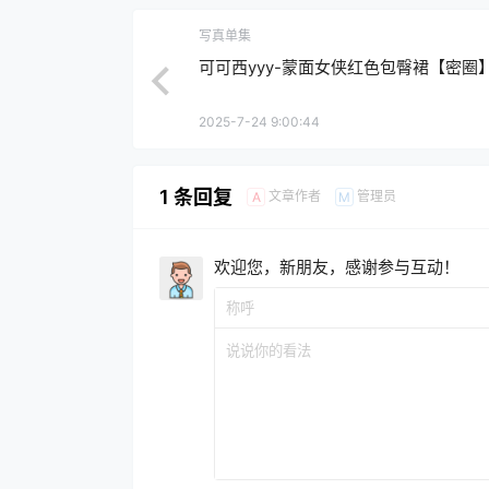
写真单集
可可西yyy-蒙面女侠红色包臀裙【密圈
2025-7-24 9:00:44
1 条回复
文章作者
管理员
A
M
欢迎您，新朋友，感谢参与互动！