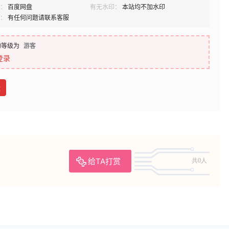
：
百度网盘
有无水印：
本站均不加水印
：
有任何问题请联系客服
的等级为
游客
登录
盘
给TA打赏
共0人