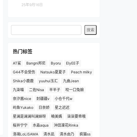
25年9月16日
热门标签
AT鲨
Bangni邦尼
Byoru
ElyEE子
G44不会受伤
Natsuko夏夏子
Peach milky
Shika小鹿鹿
yuuhui玉汇
九曲Jean
九柒喵
二佐Nisa
半半子
咬一口兔娘
奈汐酱nice
封疆疆v
小仓千代w
屿鱼Yukako
日奈娇
星之迟迟
星澜是澜澜叫澜妹呀
曉美媽
柒柒要乖哦
桜井宁宁
水淼aqua
沖田凜花Rinka
洛璃LoLiSAMA
清水凪
清水由乃
疯猫ss