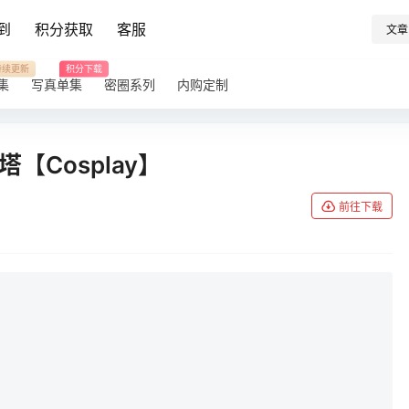
到
积分获取
客服
文章
持续更新
积分下载
集
写真单集
密圈系列
内购定制
塔【Cosplay】
前往下载