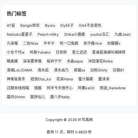
热门标签
AT鲨
Bangni邦尼
Byoru
ElyEE子
G44不会受伤
Natsuko夏夏子
Peach milky
Shika小鹿鹿
yuuhui玉汇
九曲Jean
九柒喵
二佐Nisa
半半子
咬一口兔娘
奈汐酱nice
封疆疆v
小仓千代w
屿鱼Yukako
日奈娇
星之迟迟
星澜是澜澜叫澜妹呀
曉美媽
柒柒要乖哦
桜井宁宁
水淼aqua
沖田凜花Rinka
洛璃LoLiSAMA
清水凪
清水由乃
疯猫ss
白栎Shirly
白银81
神楽坂真冬
纸悦Etsu_ko
花柒Hana
蜜汁猫裘
蠢沫沫
过期米线线喵
镜酱
阿半今天很开心
阿薰kaOri
雨波_HaneAme
霜月Shimo
面饼仙儿
鹿八岁baby
Copyright © 2026
91写真网
查询 11 次，耗时 0.6829 秒