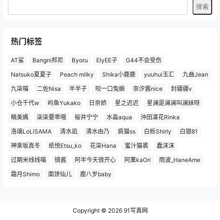
热门标签
AT鲨
Bangni邦尼
Byoru
ElyEE子
G44不会受伤
Natsuko夏夏子
Peach milky
Shika小鹿鹿
yuuhui玉汇
九曲Jean
九柒喵
二佐Nisa
半半子
咬一口兔娘
奈汐酱nice
封疆疆v
小仓千代w
屿鱼Yukako
日奈娇
星之迟迟
星澜是澜澜叫澜妹呀
曉美媽
柒柒要乖哦
桜井宁宁
水淼aqua
沖田凜花Rinka
洛璃LoLiSAMA
清水凪
清水由乃
疯猫ss
白栎Shirly
白银81
神楽坂真冬
纸悦Etsu_ko
花柒Hana
蜜汁猫裘
蠢沫沫
过期米线线喵
镜酱
阿半今天很开心
阿薰kaOri
雨波_HaneAme
霜月Shimo
面饼仙儿
鹿八岁baby
Copyright © 2026
91写真网