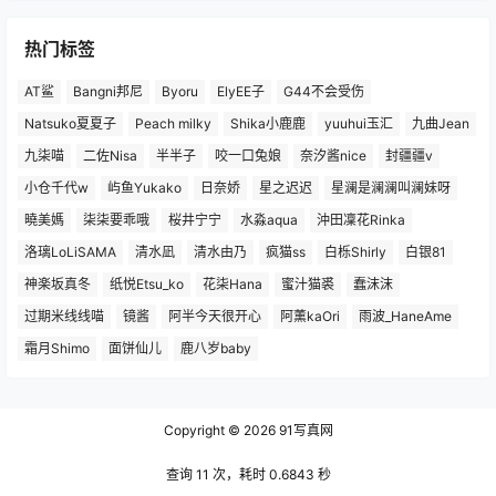
热门标签
AT鲨
Bangni邦尼
Byoru
ElyEE子
G44不会受伤
Natsuko夏夏子
Peach milky
Shika小鹿鹿
yuuhui玉汇
九曲Jean
九柒喵
二佐Nisa
半半子
咬一口兔娘
奈汐酱nice
封疆疆v
小仓千代w
屿鱼Yukako
日奈娇
星之迟迟
星澜是澜澜叫澜妹呀
曉美媽
柒柒要乖哦
桜井宁宁
水淼aqua
沖田凜花Rinka
洛璃LoLiSAMA
清水凪
清水由乃
疯猫ss
白栎Shirly
白银81
神楽坂真冬
纸悦Etsu_ko
花柒Hana
蜜汁猫裘
蠢沫沫
过期米线线喵
镜酱
阿半今天很开心
阿薰kaOri
雨波_HaneAme
霜月Shimo
面饼仙儿
鹿八岁baby
Copyright © 2026
91写真网
查询 11 次，耗时 0.6843 秒