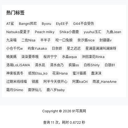
热门标签
AT鲨
Bangni邦尼
Byoru
ElyEE子
G44不会受伤
Natsuko夏夏子
Peach milky
Shika小鹿鹿
yuuhui玉汇
九曲Jean
九柒喵
二佐Nisa
半半子
咬一口兔娘
奈汐酱nice
封疆疆v
小仓千代w
屿鱼Yukako
日奈娇
星之迟迟
星澜是澜澜叫澜妹呀
曉美媽
柒柒要乖哦
桜井宁宁
水淼aqua
沖田凜花Rinka
洛璃LoLiSAMA
清水凪
清水由乃
疯猫ss
白栎Shirly
白银81
神楽坂真冬
纸悦Etsu_ko
花柒Hana
蜜汁猫裘
蠢沫沫
过期米线线喵
镜酱
阿半今天很开心
阿薰kaOri
雨波_HaneAme
霜月Shimo
面饼仙儿
鹿八岁baby
Copyright © 2026
91写真网
查询 11 次，耗时 0.6722 秒