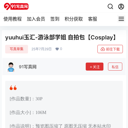
使用教程
加入会员
签到
积分获取
客服
yuuhui玉汇-游泳部学姐 自拍包【Cosplay】
0
写真单集
25年7月29日
前往下载
91写真网
关注
私信
[作品数量]：30P
[作品大小]：106M
[作品说明]：预览图压缩了 原图无压缩 无本站水印