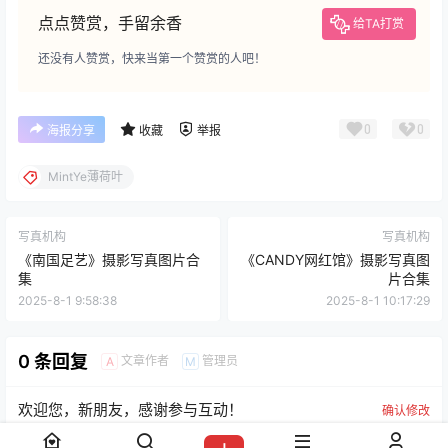
点点赞赏，手留余香
给TA打赏
还没有人赞赏，快来当第一个赞赏的人吧！
0
0
海报分享
收藏
举报
MintYe薄荷叶
写真机构
写真机构
《南国足艺》摄影写真图片合
《CANDY网红馆》摄影写真图
集
片合集
2025-8-1 9:58:38
2025-8-1 10:17:29
0 条回复
文章作者
管理员
A
M
欢迎您，新朋友，感谢参与互动！
确认修改