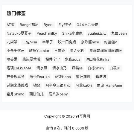
热门标签
AT鲨
Bangni邦尼
Byoru
ElyEE子
G44不会受伤
Natsuko夏夏子
Peach milky
Shika小鹿鹿
yuuhui玉汇
九曲Jean
九柒喵
二佐Nisa
半半子
咬一口兔娘
奈汐酱nice
封疆疆v
小仓千代w
屿鱼Yukako
日奈娇
星之迟迟
星澜是澜澜叫澜妹呀
曉美媽
柒柒要乖哦
桜井宁宁
水淼aqua
沖田凜花Rinka
洛璃LoLiSAMA
清水凪
清水由乃
疯猫ss
白栎Shirly
白银81
神楽坂真冬
纸悦Etsu_ko
花柒Hana
蜜汁猫裘
蠢沫沫
过期米线线喵
镜酱
阿半今天很开心
阿薰kaOri
雨波_HaneAme
霜月Shimo
面饼仙儿
鹿八岁baby
Copyright © 2026
91写真网
查询 9 次，耗时 0.6539 秒