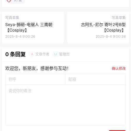
AT鲨
写真单集
写真单集
Seya-狮砸-电锯人 三鹰朝
古阿扎-尼尔 寄叶2号B型
【Cosplay】
【Cosplay】
2025-8-4 9:00:26
2025-8-4 9:00:36
0 条回复
文章作者
管理员
A
M
欢迎您，新朋友，感谢参与互动！
确认修改