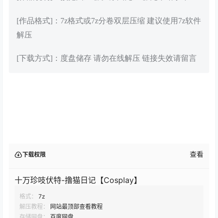
[作品格式]：7z格式或7z分卷双层压缩 建议使用7z软件
解压
[下载方式]：度盘储存 请勿在线解压 链接失效请留言
查看
下载权限
十万珍吱伏特-撸猫日记【Cosplay】
格式：
7z
解压教程：
网站最顶部查看教程
存储网盘：
百度网盘