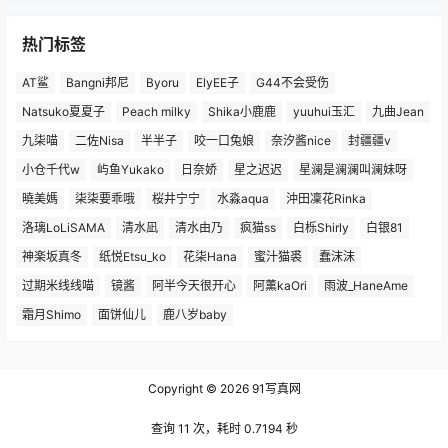
热门标签
AT鲨
Bangni邦尼
Byoru
ElyEE子
G44不会受伤
Natsuko夏夏子
Peach milky
Shika小鹿鹿
yuuhui玉汇
九曲Jean
九柒喵
二佐Nisa
半半子
咬一口兔娘
奈汐酱nice
封疆疆v
小仓千代w
屿鱼Yukako
日奈娇
星之迟迟
星澜是澜澜叫澜妹呀
曉美媽
柒柒要乖哦
桜井宁宁
水淼aqua
沖田凜花Rinka
洛璃LoLiSAMA
清水凪
清水由乃
疯猫ss
白栎Shirly
白银81
神楽坂真冬
纸悦Etsu_ko
花柒Hana
蜜汁猫裘
蠢沫沫
过期米线线喵
镜酱
阿半今天很开心
阿薰kaOri
雨波_HaneAme
霜月Shimo
面饼仙儿
鹿八岁baby
Copyright © 2026
91写真网
查询 11 次，耗时 0.7194 秒