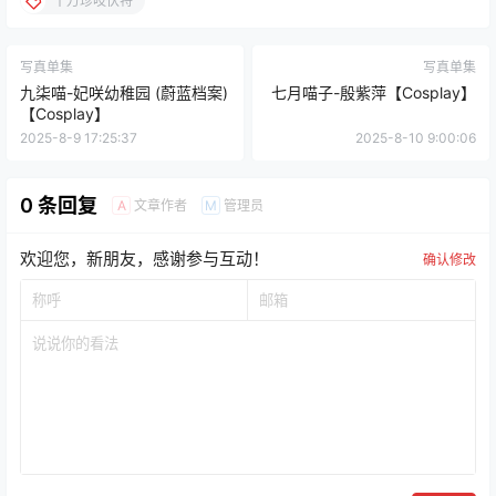
十万珍吱伏特
写真单集
写真单集
九柒喵-妃咲幼稚园 (蔚蓝档案)
七月喵子-殷紫萍【Cosplay】
【Cosplay】
2025-8-9 17:25:37
2025-8-10 9:00:06
0 条回复
文章作者
管理员
A
M
欢迎您，新朋友，感谢参与互动！
确认修改