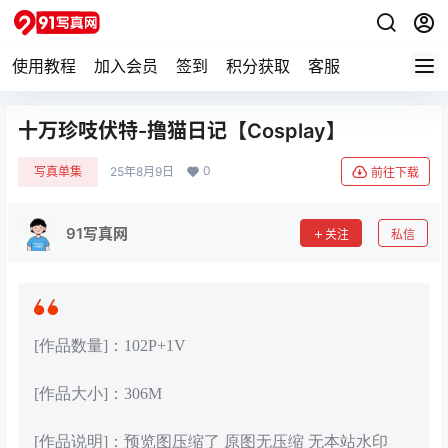
使用教程
加入会员
签到
积分获取
客服
十万珍吱伏特-撸猫日记【Cosplay】
0
写真单集
25年8月9日
前往下载
91写真网
关注
私信
[作品数量]：102P+1V
[作品大小]：306M
[作品说明]：预览图压缩了 原图无压缩 无本站水印