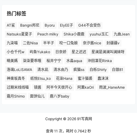
热门标签
AT鲨
Bangni邦尼
Byoru
ElyEE子
G44不会受伤
Natsuko夏夏子
Peach milky
Shika小鹿鹿
yuuhui玉汇
九曲Jean
九柒喵
二佐Nisa
半半子
咬一口兔娘
奈汐酱nice
封疆疆v
小仓千代w
屿鱼Yukako
日奈娇
星之迟迟
星澜是澜澜叫澜妹呀
曉美媽
柒柒要乖哦
桜井宁宁
水淼aqua
沖田凜花Rinka
洛璃LoLiSAMA
清水凪
清水由乃
疯猫ss
白栎Shirly
白银81
神楽坂真冬
纸悦Etsu_ko
花柒Hana
蜜汁猫裘
蠢沫沫
过期米线线喵
镜酱
阿半今天很开心
阿薰kaOri
雨波_HaneAme
霜月Shimo
面饼仙儿
鹿八岁baby
Copyright © 2026
91写真网
查询 11 次，耗时 0.7642 秒