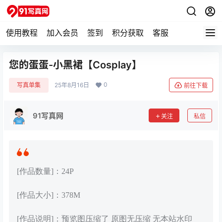
使用教程
加入会员
签到
积分获取
客服
您的蛋蛋-小黑裙【Cosplay】
0
写真单集
25年8月16日
前往下载
91写真网
关注
私信
[作品数量]：24P
[作品大小]：378M
[作品说明]：预览图压缩了 原图无压缩 无本站水印