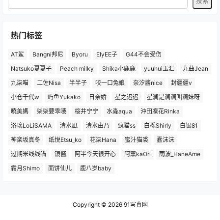
热门标签
AT鲨
Bangni邦尼
Byoru
ElyEE子
G44不会受伤
Natsuko夏夏子
Peach milky
Shika小鹿鹿
yuuhui玉汇
九曲Jean
九柒喵
二佐Nisa
半半子
咬一口兔娘
奈汐酱nice
封疆疆v
小仓千代w
屿鱼Yukako
日奈娇
星之迟迟
星澜是澜澜叫澜妹呀
曉美媽
柒柒要乖哦
桜井宁宁
水淼aqua
沖田凜花Rinka
洛璃LoLiSAMA
清水凪
清水由乃
疯猫ss
白栎Shirly
白银81
神楽坂真冬
纸悦Etsu_ko
花柒Hana
蜜汁猫裘
蠢沫沫
过期米线线喵
镜酱
阿半今天很开心
阿薰kaOri
雨波_HaneAme
霜月Shimo
面饼仙儿
鹿八岁baby
Copyright © 2026
91写真网