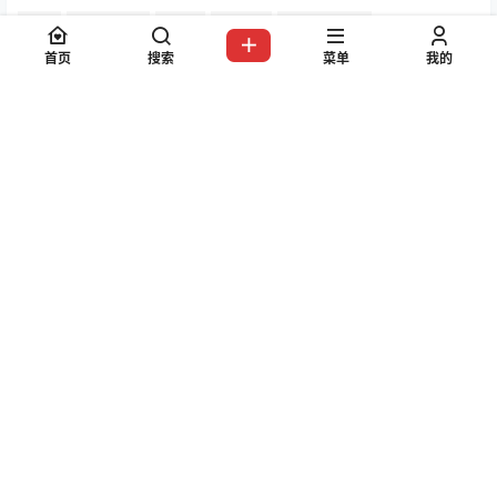
您当前的等级为
游客
请先
登录
首页
搜索
菜单
我的
百度网盘
点点赞赏，手留余香
给TA打赏
还没有人赞赏，快来当第一个赞赏的人吧！
0
0
海报分享
收藏
举报
学妹加速跑
萌甜物语
写真机构
写真机构
《喵写真》摄影写真图片合集
《XiaoYu语画界》摄影写真图