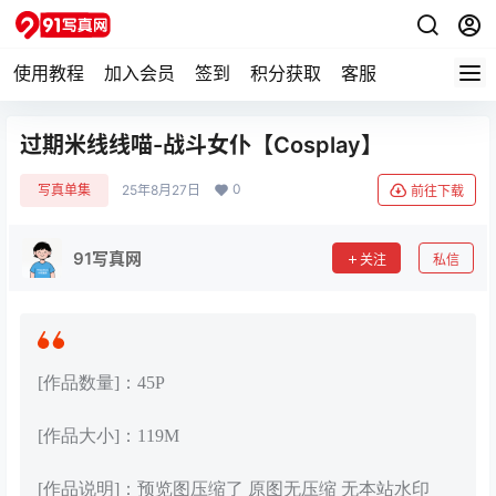
使用教程
加入会员
签到
积分获取
客服
过期米线线喵-战斗女仆【Cosplay】
0
写真单集
25年8月27日
前往下载
91写真网
关注
私信
[作品数量]：45P
[作品大小]：119M
[作品说明]：预览图压缩了 原图无压缩 无本站水印