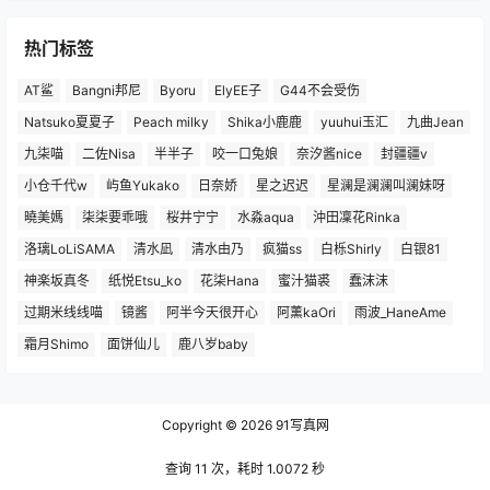
热门标签
AT鲨
Bangni邦尼
Byoru
ElyEE子
G44不会受伤
Natsuko夏夏子
Peach milky
Shika小鹿鹿
yuuhui玉汇
九曲Jean
九柒喵
二佐Nisa
半半子
咬一口兔娘
奈汐酱nice
封疆疆v
小仓千代w
屿鱼Yukako
日奈娇
星之迟迟
星澜是澜澜叫澜妹呀
曉美媽
柒柒要乖哦
桜井宁宁
水淼aqua
沖田凜花Rinka
洛璃LoLiSAMA
清水凪
清水由乃
疯猫ss
白栎Shirly
白银81
神楽坂真冬
纸悦Etsu_ko
花柒Hana
蜜汁猫裘
蠢沫沫
过期米线线喵
镜酱
阿半今天很开心
阿薰kaOri
雨波_HaneAme
霜月Shimo
面饼仙儿
鹿八岁baby
Copyright © 2026
91写真网
查询 11 次，耗时 1.0072 秒