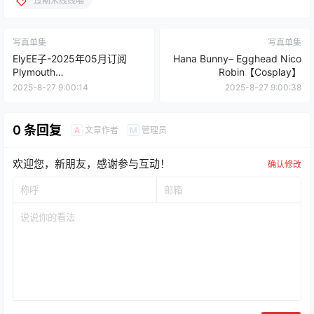
过期米线线喵
写真单集
写真单集
ElyEE子-2025年05月订阅
Hana Bunny– Egghead Nico
Plymouth
Robin【Cosplay】
Swimsuit【Cosplay】
2025-8-27 9:00:14
2025-8-27 9:00:38
0 条回复
文章作者
管理员
A
M
欢迎您，新朋友，感谢参与互动！
确认修改