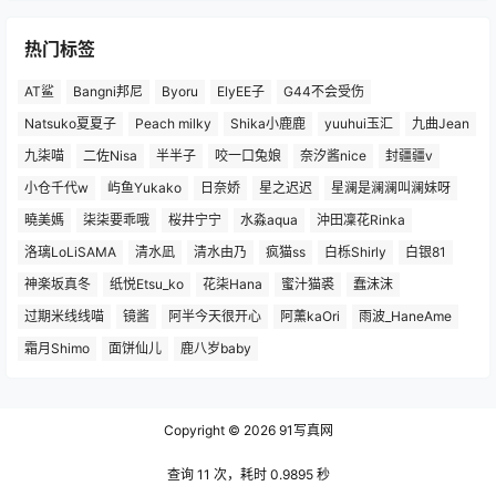
热门标签
AT鲨
Bangni邦尼
Byoru
ElyEE子
G44不会受伤
Natsuko夏夏子
Peach milky
Shika小鹿鹿
yuuhui玉汇
九曲Jean
九柒喵
二佐Nisa
半半子
咬一口兔娘
奈汐酱nice
封疆疆v
小仓千代w
屿鱼Yukako
日奈娇
星之迟迟
星澜是澜澜叫澜妹呀
曉美媽
柒柒要乖哦
桜井宁宁
水淼aqua
沖田凜花Rinka
洛璃LoLiSAMA
清水凪
清水由乃
疯猫ss
白栎Shirly
白银81
神楽坂真冬
纸悦Etsu_ko
花柒Hana
蜜汁猫裘
蠢沫沫
过期米线线喵
镜酱
阿半今天很开心
阿薰kaOri
雨波_HaneAme
霜月Shimo
面饼仙儿
鹿八岁baby
Copyright © 2026
91写真网
查询 11 次，耗时 0.9895 秒