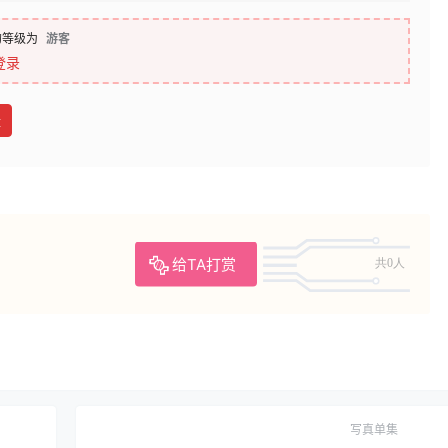
的等级为
游客
登录
盘
给TA打赏
共0人
写真单集