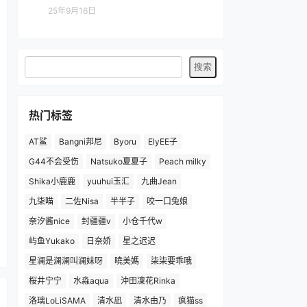
25年9月16日
热门标签
AT鲨
Bangni邦尼
Byoru
ElyEE子
G44不会受伤
Natsuko夏夏子
Peach milky
Shika小鹿鹿
yuuhui玉汇
九曲Jean
九柒喵
二佐Nisa
半半子
咬一口兔娘
奈汐酱nice
封疆疆v
小仓千代w
屿鱼Yukako
日奈娇
星之迟迟
星澜是澜澜叫澜妹呀
曉美媽
柒柒要乖哦
桜井宁宁
水淼aqua
沖田凜花Rinka
洛璃LoLiSAMA
清水凪
清水由乃
疯猫ss