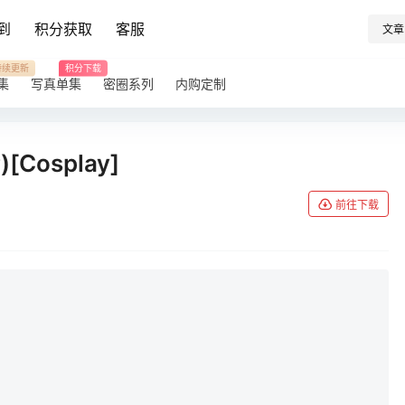
到
积分获取
客服
文章
持续更新
积分下载
集
写真单集
密圈系列
内购定制
Cosplay]
前往下载