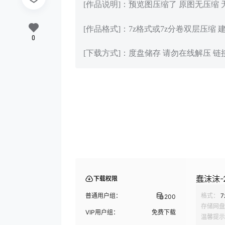
[作品说明]：预览图压缩了 原图无压缩
[作品格式]：7z格式或7z分卷双层压缩 
0
[下载方式]：度盘储存 请勿在线解压 
蠢沫沫-2
下载权限
普通用户组：
格式：
7
200
存储网盘
VIP用户组：
免费下载
温馨提示