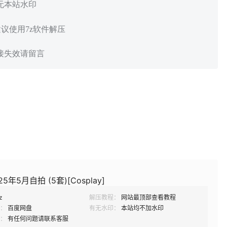
 无本站水印
建议使用7z软件解压
链接失效请留言
5年5月自拍 (5套)[Cosplay]
z
解压教程：
网站最顶部查看教程
：
百度网盘
有无水印：
本站均不加水印
：
有任何问题请联系客服