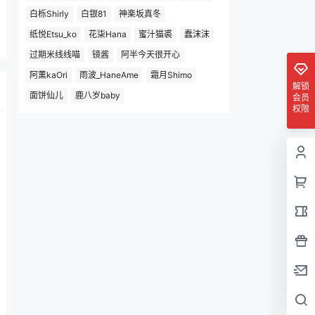
白栎Shirly
白银81
神楽坂真冬
纸悦Etsu_ko
花柒Hana
蜜汁猫裘
蠢沫沫
过期米线线喵
镜酱
阿半今天很开心
阿薰kaOri
雨波_HaneAme
霜月Shimo
解锁
面饼仙儿
鹿八岁baby
会员
权限