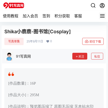
使用教程
加入会员
签到
积分获取
客服
Shika小鹿鹿-图书馆[Cosplay]
0
写真单集
25年9月11日
前往下载
91写真网
关注
私信
[作品数量]：16P
[作品大小]：295M
[作品说明]：预览图压缩了 原图无压缩 无本站水印