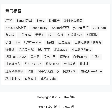
热门标签
AT鲨
Bangni邦尼
Byoru
ElyEE子
G44不会受伤
Natsuko夏夏子
Peach milky
Shika小鹿鹿
yuuhui玉汇
九曲Jean
九柒喵
二佐Nisa
半半子
咬一口兔娘
奈汐酱nice
封疆疆v
小仓千代w
屿鱼Yukako
日奈娇
星之迟迟
星澜是澜澜叫澜妹呀
曉美媽
柒柒要乖哦
桜井宁宁
水淼aqua
沖田凜花Rinka
洛璃LoLiSAMA
清水凪
清水由乃
疯猫ss
白栎Shirly
白银81
神楽坂真冬
纸悦Etsu_ko
花柒Hana
蜜汁猫裘
蠢沫沫
过期米线线喵
镜酱
阿半今天很开心
阿薰kaOri
雨波_HaneAme
霜月Shimo
面饼仙儿
鹿八岁baby
Copyright © 2026
91写真网
查询 11 次，耗时 0.8947 秒