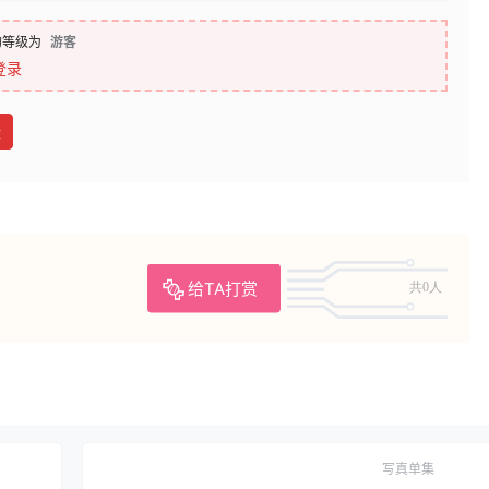
的等级为
游客
登录
盘
给TA打赏
共0人
写真单集