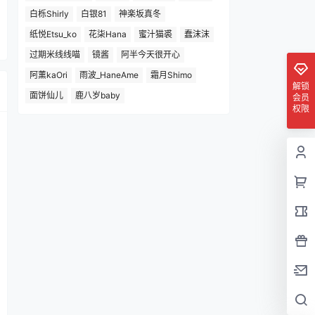
白栎Shirly
白银81
神楽坂真冬
纸悦Etsu_ko
花柒Hana
蜜汁猫裘
蠢沫沫
过期米线线喵
镜酱
阿半今天很开心
阿薰kaOri
雨波_HaneAme
霜月Shimo
解锁
面饼仙儿
鹿八岁baby
会员
权限