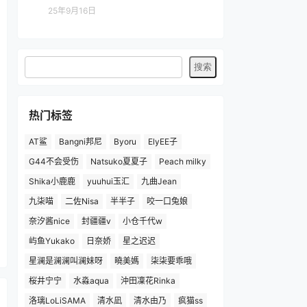
25年9月16日
热门标签
AT鲨
Bangni邦尼
Byoru
ElyEE子
G44不会受伤
Natsuko夏夏子
Peach milky
Shika小鹿鹿
yuuhui玉汇
九曲Jean
九柒喵
二佐Nisa
半半子
咬一口兔娘
奈汐酱nice
封疆疆v
小仓千代w
屿鱼Yukako
日奈娇
星之迟迟
星澜是澜澜叫澜妹呀
曉美媽
柒柒要乖哦
桜井宁宁
水淼aqua
沖田凜花Rinka
洛璃LoLiSAMA
清水凪
清水由乃
疯猫ss