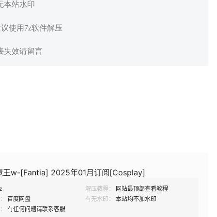
 无本站水印
建议使用7z软件解压
链接失效请留言
w-[Fantia] 2025年01月订阅[Cosplay]
z
解压教程：
网站最顶部查看教程
：
百度网盘
有无水印：
本站均不加水印
：
有任何问题请联系客服