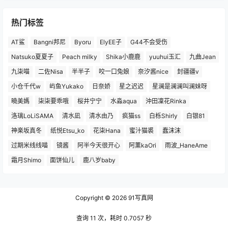
热门标签
AT鲨
Bangni邦尼
Byoru
ElyEE子
G44不会受伤
Natsuko夏夏子
Peach milky
Shika小鹿鹿
yuuhui玉汇
九曲Jean
九柒喵
二佐Nisa
半半子
咬一口兔娘
奈汐酱nice
封疆疆v
小仓千代w
屿鱼Yukako
日奈娇
星之迟迟
星澜是澜澜叫澜妹呀
曉美媽
柒柒要乖哦
桜井宁宁
水淼aqua
沖田凜花Rinka
洛璃LoLiSAMA
清水凪
清水由乃
疯猫ss
白栎Shirly
白银81
神楽坂真冬
纸悦Etsu_ko
花柒Hana
蜜汁猫裘
蠢沫沫
过期米线线喵
镜酱
阿半今天很开心
阿薰kaOri
雨波_HaneAme
霜月Shimo
面饼仙儿
鹿八岁baby
Copyright © 2026
91写真网
查询 11 次，耗时 0.7057 秒