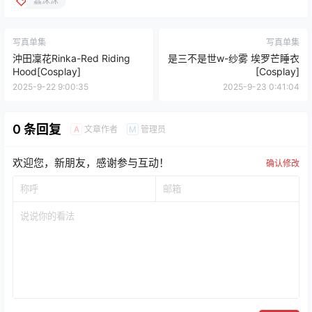
蠢沫沫
写真单集
写真单集
沖田凜花Rinka-Red Riding
是三不是世w-纱雾 埃罗芒睡衣
Hood[Cosplay]
[Cosplay]
2025-9-22 9:00:35
2025-9-23 0:41:04
0 条回复
文章作者
管理员
A
M
欢迎您，新朋友，感谢参与互动！
确认修改