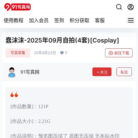
使用教程
加入会员
签到
积分获取
客服
蠢沫沫-2025年09月自拍(4套)[Cosplay]
0
写真单集
25年9月23日
前往下载
91写真网
关注
私信
[作品数量]：121P
[作品大小]：2.21G
[作品说明]：预览图压缩了 原图无压缩 无本站水印