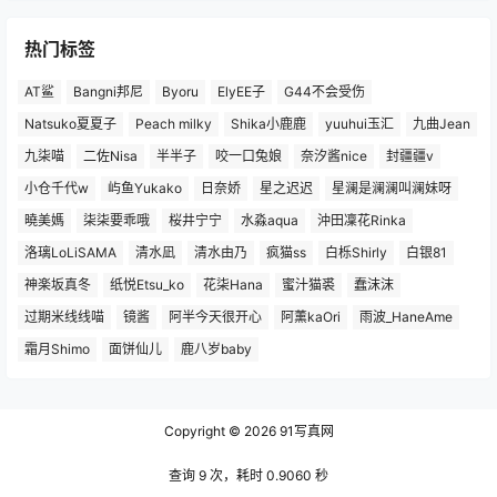
热门标签
AT鲨
Bangni邦尼
Byoru
ElyEE子
G44不会受伤
Natsuko夏夏子
Peach milky
Shika小鹿鹿
yuuhui玉汇
九曲Jean
九柒喵
二佐Nisa
半半子
咬一口兔娘
奈汐酱nice
封疆疆v
小仓千代w
屿鱼Yukako
日奈娇
星之迟迟
星澜是澜澜叫澜妹呀
曉美媽
柒柒要乖哦
桜井宁宁
水淼aqua
沖田凜花Rinka
洛璃LoLiSAMA
清水凪
清水由乃
疯猫ss
白栎Shirly
白银81
神楽坂真冬
纸悦Etsu_ko
花柒Hana
蜜汁猫裘
蠢沫沫
过期米线线喵
镜酱
阿半今天很开心
阿薰kaOri
雨波_HaneAme
霜月Shimo
面饼仙儿
鹿八岁baby
Copyright © 2026
91写真网
查询 9 次，耗时 0.9060 秒