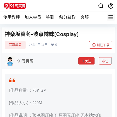
使用教程
加入会员
签到
积分获取
客服
神楽坂真冬-波点辣妹[Cosplay]
0
写真单集
25年9月24日
前往下载
91写真网
关注
私信
[作品数量]：75P+2V
[作品大小]：229M
[作品说明]：预览图压缩了 原图无压缩 无本站水印