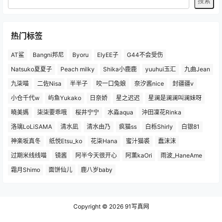
热门标签
AT鲨
Bangni邦尼
Byoru
ElyEE子
G44不会受伤
Natsuko夏夏子
Peach milky
Shika小鹿鹿
yuuhui玉汇
九曲Jean
九柒喵
二佐Nisa
半半子
咬一口兔娘
奈汐酱nice
封疆疆v
小仓千代w
屿鱼Yukako
日奈娇
星之迟迟
星澜是澜澜叫澜妹呀
曉美媽
柒柒要乖哦
桜井宁宁
水淼aqua
沖田凜花Rinka
洛璃LoLiSAMA
清水凪
清水由乃
疯猫ss
白栎Shirly
白银81
神楽坂真冬
纸悦Etsu_ko
花柒Hana
蜜汁猫裘
蠢沫沫
过期米线线喵
镜酱
阿半今天很开心
阿薰kaOri
雨波_HaneAme
霜月Shimo
面饼仙儿
鹿八岁baby
Copyright © 2026
91写真网