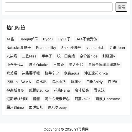
热门标签
AT鲨
Bangni邦尼
Byoru
ElyEE子
G44不会受伤
Natsuko夏夏子
Peach milky
Shika小鹿鹿
yuuhui玉汇
九曲Jean
九柒喵
二佐Nisa
半半子
咬一口兔娘
奈汐酱nice
封疆疆v
小仓千代w
屿鱼Yukako
日奈娇
星之迟迟
星澜是澜澜叫澜妹呀
曉美媽
柒柒要乖哦
桜井宁宁
水淼aqua
沖田凜花Rinka
洛璃LoLiSAMA
清水凪
清水由乃
疯猫ss
白栎Shirly
白银81
神楽坂真冬
纸悦Etsu_ko
花柒Hana
蜜汁猫裘
蠢沫沫
过期米线线喵
镜酱
阿半今天很开心
阿薰kaOri
雨波_HaneAme
霜月Shimo
面饼仙儿
鹿八岁baby
Copyright © 2026
91写真网