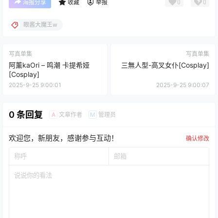
0
0
海报分享
收藏
举报
眼酱大魔王w
写真单集
写真单集
阿薰kaOri – 鸣潮 卡提希娅
三無人型-高叉女仆[Cosplay]
[Cosplay]
2025-9-25 9:00:01
2025-9-25 9:00:07
0 条回复
文章作者
管理员
A
M
欢迎您，新朋友，感谢参与互动！
确认修改