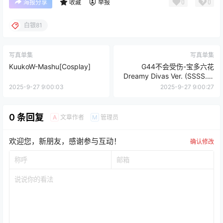
0
0
海报分享
收藏
举报
白银81
写真单集
写真单集
KuukoW-Mashu[Cosplay]
G44不会受伤-宝多六花
Dreamy Divas Ver. (SSSS.古
立特)[Cosplay]
2025-9-27 9:00:03
2025-9-27 9:00:27
0 条回复
文章作者
管理员
A
M
欢迎您，新朋友，感谢参与互动！
确认修改