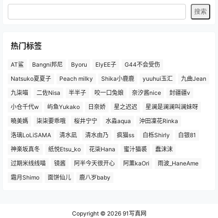
热门标签
AT鲨
Bangni邦尼
Byoru
ElyEE子
G44不会受伤
Natsuko夏夏子
Peach milky
Shika小鹿鹿
yuuhui玉汇
九曲Jean
九柒喵
二佐Nisa
半半子
咬一口兔娘
奈汐酱nice
封疆疆v
小仓千代w
屿鱼Yukako
日奈娇
星之迟迟
星澜是澜澜叫澜妹呀
曉美媽
柒柒要乖哦
桜井宁宁
水淼aqua
沖田凜花Rinka
洛璃LoLiSAMA
清水凪
清水由乃
疯猫ss
白栎Shirly
白银81
神楽坂真冬
纸悦Etsu_ko
花柒Hana
蜜汁猫裘
蠢沫沫
过期米线线喵
镜酱
阿半今天很开心
阿薰kaOri
雨波_HaneAme
霜月Shimo
面饼仙儿
鹿八岁baby
Copyright © 2026
91写真网