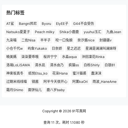
热门标签
AT鲨
Bangni邦尼
Byoru
ElyEE子
G44不会受伤
Natsuko夏夏子
Peach milky
Shika小鹿鹿
yuuhui玉汇
九曲Jean
九柒喵
二佐Nisa
半半子
咬一口兔娘
奈汐酱nice
封疆疆v
小仓千代w
屿鱼Yukako
日奈娇
星之迟迟
星澜是澜澜叫澜妹呀
曉美媽
柒柒要乖哦
桜井宁宁
水淼aqua
沖田凜花Rinka
洛璃LoLiSAMA
清水凪
清水由乃
疯猫ss
白栎Shirly
白银81
神楽坂真冬
纸悦Etsu_ko
花柒Hana
蜜汁猫裘
蠢沫沫
过期米线线喵
镜酱
阿半今天很开心
阿薰kaOri
雨波_HaneAme
霜月Shimo
面饼仙儿
鹿八岁baby
Copyright © 2026
91写真网
查询 11 次，耗时 1.1080 秒