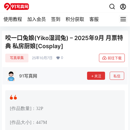
使用教程
加入会员
签到
积分获取
客服
咬一口兔娘(Yiko湿润兔) – 2025年9月 月票特
典 私房厨娘[Cosplay]
0
写真单集
25年10月7日
前往下载
91写真网
关注
私信
[作品数量]：32P
[作品大小]：447M