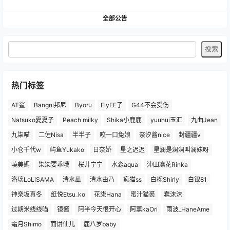
全部公告
热门标签
AT鲨
Bangni邦尼
Byoru
ElyEE子
G44不会受伤
Natsuko夏夏子
Peach milky
Shika小鹿鹿
yuuhui玉汇
九曲Jean
九柒喵
二佐Nisa
半半子
咬一口兔娘
奈汐酱nice
封疆疆v
小仓千代w
屿鱼Yukako
日奈娇
星之迟迟
星澜是澜澜叫澜妹呀
曉美媽
柒柒要乖哦
桜井宁宁
水淼aqua
沖田凜花Rinka
洛璃LoLiSAMA
清水凪
清水由乃
疯猫ss
白栎Shirly
白银81
神楽坂真冬
纸悦Etsu_ko
花柒Hana
蜜汁猫裘
蠢沫沫
过期米线线喵
镜酱
阿半今天很开心
阿薰kaOri
雨波_HaneAme
霜月Shimo
面饼仙儿
鹿八岁baby