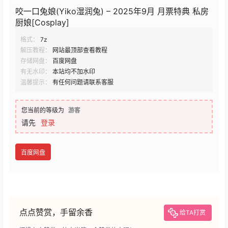
咬一口兔娘(Yiko湿润兔) – 2025年9月 月票特典 私房
厨娘[Cosplay]
格式：
7z
解压教程：
网站最顶部查看教程
存储网盘：
百度网盘
有无水印：
本站均不加水印
温馨提示：
有任何问题请联系客服
您当前的等级为
游客
请先
登录
百度网盘
点点赞赏，手留余香
给TA打赏