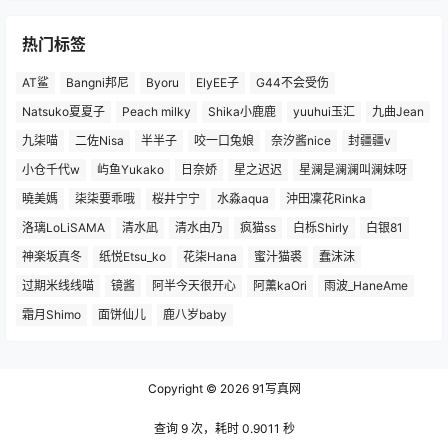
热门标签
AT鲨
Bangni邦尼
Byoru
ElyEE子
G44不会受伤
Natsuko夏夏子
Peach milky
Shika小鹿鹿
yuuhui玉汇
九曲Jean
九柒喵
二佐Nisa
半半子
咬一口兔娘
奈汐酱nice
封疆疆v
小仓千代w
屿鱼Yukako
日奈娇
星之迟迟
星澜是澜澜叫澜妹呀
曉美媽
柒柒要乖哦
桜井宁宁
水淼aqua
沖田凜花Rinka
洛璃LoLiSAMA
清水凪
清水由乃
疯猫ss
白栎Shirly
白银81
神楽坂真冬
纸悦Etsu_ko
花柒Hana
蜜汁猫裘
蠢沫沫
过期米线线喵
镜酱
阿半今天很开心
阿薰kaOri
雨波_HaneAme
霜月Shimo
面饼仙儿
鹿八岁baby
Copyright © 2026
91写真网
查询 9 次，耗时 0.9011 秒