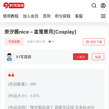
使用教程
加入会员
签到
积分获取
客服
奈汐酱nice – 金笺寄月[Cosplay]
0
写真单集
25年10月11日
前往下载
91写真网
关注
私信
[作品数量]：90P
[作品大小]：1.67G
[作品说明]：预览图压缩了 原图无压缩 无本站水印