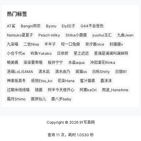
热门标签
AT鲨
Bangni邦尼
Byoru
ElyEE子
G44不会受伤
Natsuko夏夏子
Peach milky
Shika小鹿鹿
yuuhui玉汇
九曲Jean
九柒喵
二佐Nisa
半半子
咬一口兔娘
奈汐酱nice
封疆疆v
小仓千代w
屿鱼Yukako
日奈娇
星之迟迟
星澜是澜澜叫澜妹呀
曉美媽
柒柒要乖哦
桜井宁宁
水淼aqua
沖田凜花Rinka
洛璃LoLiSAMA
清水凪
清水由乃
疯猫ss
白栎Shirly
白银81
神楽坂真冬
纸悦Etsu_ko
花柒Hana
蜜汁猫裘
蠢沫沫
过期米线线喵
镜酱
阿半今天很开心
阿薰kaOri
雨波_HaneAme
霜月Shimo
面饼仙儿
鹿八岁baby
Copyright © 2026
91写真网
查询 11 次，耗时 1.0530 秒